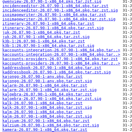
gwenview-26.07.90-1-x86_64.pkg.tar.zst.sig
incidenceeditor-26.07.90-1-x86_64.pkg.tar.zst
incidenceeditor-26.07.90-1-x86_64.pkg.tar.zst.sig
isoimagewriter-26.07.90-1-x86_64.pkg.tar.zst
isoimagewriter-26.07.90-1-x86_64.pkg.tar.zst.sig
itinerary-26.07.90-1-x86_64.pkg.tar.zst
itinerary-26.07.90-1-x86_64.pkg.tar.zst.sig
juk-26.07.90-1-x86_64.pkg.tar.zst
juk-26.07.90-1-x86_64.pkg.tar.zst.sig
k3b-1:26.07.90-1-x86_64.pkg.tar.zst
k3b-1:26.07.90-1-x86_64.pkg.tar.zst.sig
kaccounts-integration-26.07.90-1-x86_64.pkg.tar..>
kaccounts-integration-26.07.90-1-x86_64.pkg.tar..>
kaccounts-providers-26.07.90-1-x86_64.pkg.tar.zst
kaccounts-providers-26.07.90-1-x86_64.pkg.tar.z..>
kaddressbook-26.07.90-1-x86_64.pkg.tar.zst
kaddressbook-26.07.90-1-x86_64.pkg.tar.zst.sig
kajongg-26.07.90-1-any.pkg.tar.zst
kajongg-26.07.90-1-any.pkg.tar.zst.sig
kalarm-26.07.90-1-x86_64.pkg.tar.zst
kalarm-26.07.90-1-x86_64.pkg.tar.zst.sig
kalgebra-26.07.90-1-x86_64.pkg.tar.zst
kalgebra-26.07.90-1-x86_64.pkg.tar.zst.sig
kalk-26.07.90-1-x86_64.pkg.tar.zst
kalk-26.07.90-1-x86_64.pkg.tar.zst.sig
kalm-26.07.90-1-x86_64.pkg.tar.zst
kalm-26.07.90-1-x86_64.pkg.tar.zst.sig
kalzium-26.07.90-1-x86_64.pkg.tar.zst
kalzium-26.07.90-1-x86_64.pkg.tar.zst.sig
kamera-26.07.90-1-x86_64.pkg.tar.zst