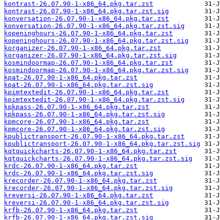
kontrast-26.07.90-1-x86_64.pkg.tar.zst
kontrast-26.07.90-1-x86_64.pkg.tar.zst.sig
konversation-26.07.90-1-x86_64.pkg.tar.zst
konversation-26.07.90-1-x86_64.pkg.tar.zst.sig
kopeninghours-26.07.90-1-x86_64.pkg.tar.zst
kopeninghours-26.07.90-1-x86_64.pkg.tar.zst.sig
korganizer-26.07.90-1-x86_64.pkg.tar.zst
korganizer-26.07.90-1-x86_64.pkg.tar.zst.sig
kosmindoormap-26.07.90-1-x86_64.pkg.tar.zst
kosmindoormap-26.07.90-1-x86_64.pkg.tar.zst.sig
kpat-26.07.90-1-x86_64.pkg.tar.zst
kpat-26.07.90-1-x86_64.pkg.tar.zst.sig
kpimtextedit-26.07.90-1-x86_64.pkg.tar.zst
kpimtextedit-26.07.90-1-x86_64.pkg.tar.zst.sig
kpkpass-26.07.90-1-x86_64.pkg.tar.zst
kpkpass-26.07.90-1-x86_64.pkg.tar.zst.sig
kpmcore-26.07.90-1-x86_64.pkg.tar.zst
kpmcore-26.07.90-1-x86_64.pkg.tar.zst.sig
kpublictransport-26.07.90-1-x86_64.pkg.tar.zst
kpublictransport-26.07.90-1-x86_64.pkg.tar.zst.sig
kqtquickcharts-26.07.90-1-x86_64.pkg.tar.zst
kqtquickcharts-26.07.90-1-x86_64.pkg.tar.zst.sig
krdc-26.07.90-1-x86_64.pkg.tar.zst
krdc-26.07.90-1-x86_64.pkg.tar.zst.sig
krecorder-26.07.90-1-x86_64.pkg.tar.zst
krecorder-26.07.90-1-x86_64.pkg.tar.zst.sig
kreversi-26.07.90-1-x86_64.pkg.tar.zst
kreversi-26.07.90-1-x86_64.pkg.tar.zst.sig
krfb-26.07.90-1-x86_64.pkg.tar.zst
krfb-26.07.90-1-x86_64.pkg.tar.zst.sig