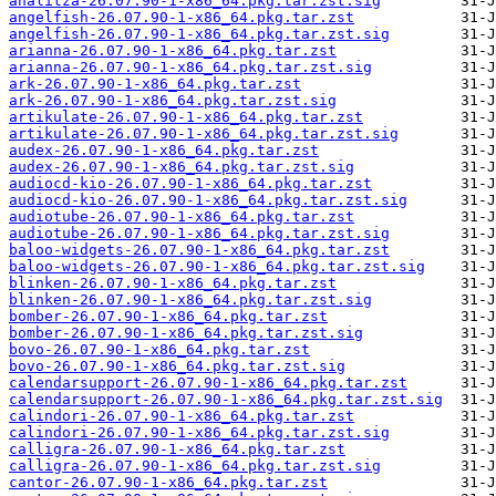
analitza-26.07.90-1-x86_64.pkg.tar.zst.sig
angelfish-26.07.90-1-x86_64.pkg.tar.zst
angelfish-26.07.90-1-x86_64.pkg.tar.zst.sig
arianna-26.07.90-1-x86_64.pkg.tar.zst
arianna-26.07.90-1-x86_64.pkg.tar.zst.sig
ark-26.07.90-1-x86_64.pkg.tar.zst
ark-26.07.90-1-x86_64.pkg.tar.zst.sig
artikulate-26.07.90-1-x86_64.pkg.tar.zst
artikulate-26.07.90-1-x86_64.pkg.tar.zst.sig
audex-26.07.90-1-x86_64.pkg.tar.zst
audex-26.07.90-1-x86_64.pkg.tar.zst.sig
audiocd-kio-26.07.90-1-x86_64.pkg.tar.zst
audiocd-kio-26.07.90-1-x86_64.pkg.tar.zst.sig
audiotube-26.07.90-1-x86_64.pkg.tar.zst
audiotube-26.07.90-1-x86_64.pkg.tar.zst.sig
baloo-widgets-26.07.90-1-x86_64.pkg.tar.zst
baloo-widgets-26.07.90-1-x86_64.pkg.tar.zst.sig
blinken-26.07.90-1-x86_64.pkg.tar.zst
blinken-26.07.90-1-x86_64.pkg.tar.zst.sig
bomber-26.07.90-1-x86_64.pkg.tar.zst
bomber-26.07.90-1-x86_64.pkg.tar.zst.sig
bovo-26.07.90-1-x86_64.pkg.tar.zst
bovo-26.07.90-1-x86_64.pkg.tar.zst.sig
calendarsupport-26.07.90-1-x86_64.pkg.tar.zst
calendarsupport-26.07.90-1-x86_64.pkg.tar.zst.sig
calindori-26.07.90-1-x86_64.pkg.tar.zst
calindori-26.07.90-1-x86_64.pkg.tar.zst.sig
calligra-26.07.90-1-x86_64.pkg.tar.zst
calligra-26.07.90-1-x86_64.pkg.tar.zst.sig
cantor-26.07.90-1-x86_64.pkg.tar.zst