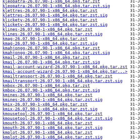
kleopatra-26.07.90-1-x86_64.pkg.tar.zst
kleopatra-26.07.90-1-x86_64.pkg.tar.zst.sig
klettres-26.07.90-1-x86_64.pkg.tar.zst
klettres-26.07.90-1-x86_64.pkg.tar.zst.sig
klickety-26.07.90-1-x86_64.pkg.tar.zst
klickety-26.07.90-1-x86_64.pkg.tar.zst.sig
klines-26.07.90-1-x86_64.pkg.tar.zst
klines-26.07.90-1-x86_64.pkg.tar.zst.sig
kmag-26.07.90-1-x86_64.pkg.tar.zst
kmag-26.07.90-1-x86_64.pkg.tar.zst.sig
kmahjongg-26.07.90-1-x86_64.pkg.tar.zst
kmahjongg-26.07.90-1-x86_64.pkg.tar.zst.sig
kmail-26.07.90-1-x86_64.pkg.tar.zst
kmail-26.07.90-1-x86_64.pkg.tar.zst.sig
kmail-account-wizard-26.07.90-1-x86_64.pkg.tar.zst
kmail-account-wizard-26.07.90-1-x86_64.pkg.tar...>
kmailtransport-26.07.90-1-x86_64.pkg.tar.zst
kmailtransport-26.07.90-1-x86_64.pkg.tar.zst.sig
kmbox-26.07.90-1-x86_64.pkg.tar.zst
kmbox-26.07.90-1-x86_64.pkg.tar.zst.sig
kmines-26.07.90-1-x86_64.pkg.tar.zst
kmines-26.07.90-1-x86_64.pkg.tar.zst.sig
kmix-26.07.90-1-x86_64.pkg.tar.zst
kmix-26.07.90-1-x86_64.pkg.tar.zst.sig
kmousetool-26.07.90-1-x86_64.pkg.tar.zst
kmousetool-26.07.90-1-x86_64.pkg.tar.zst.sig
kmouth-26.07.90-1-x86_64.pkg.tar.zst
kmouth-26.07.90-1-x86_64.pkg.tar.zst.sig
kmplot-26.07.90-1-x86_64.pkg.tar.zst
kmplot-26.07.90-1-x86_64.pkg.tar.zst.sig