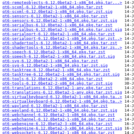
qt6-remoteobjects-6.12.0beta2-1-x86_64.pkg.tar...>
qt6-scxml-6.12.0beta2-1-x86_64.pkg.tar.zst
qt6-scxml-6.12.0beta2-1-x86_64.pkg.tar.zst.sig
qt6-sensors-6.12.0beta2-1-x86_64.pkg.tar.zst
qt6-sensors-6.12.0beta2-1-x86_64.pkg.tar.zst.sig
qt6-serialbus-6.12.0beta2-1-x86_64.pkg.tar.zst
qt6-serialbus-6.12.0beta2-1-x86_64.pkg.tar.zst.sig
qt6-serialport-6.12.0beta2-1-x86_64.pkg.tar.zst
qt6-serialport-6.12.0beta2-1-x86_64.pkg.tar.zst..>
qt6-shadertools-6.12.0beta2-1-x86_64.pkg.tar.zst
qt6-shadertools-6.12.0beta2-1-x86_64.pkg.tar.zs..>
qt6-speech-6.12.0beta2-1-x86_64.pkg.tar.zst
qt6-speech-6.12.0beta2-1-x86_64.pkg.tar.zst.sig
qt6-svg-6.12.0beta2-1-x86_64.pkg.tar.zst
qt6-svg-6.12.0beta2-1-x86_64.pkg.tar.zst.sig
qt6-tasktree-6.12.0beta2-1-x86_64.pkg.tar.zst
qt6-tasktree-6.12.0beta2-1-x86_64.pkg.tar.zst.sig
qt6-tools-6.12.0beta2-2-x86_64.pkg.tar.zst
qt6-tools-6.12.0beta2-2-x86_64.pkg.tar.zst.sig
qt6-translations-6.12.0beta2-1-any.pkg.tar.zst
qt6-translations-6.12.0beta2-1-any.pkg.tar.zst.sig
qt6-virtualkeyboard-6.12.0beta2-1-x86_64.pkg.ta..>
qt6-virtualkeyboard-6.12.0beta2-1-x86_64.pkg.ta..>
qt6-wayland-6.12.0beta2-1-x86_64.pkg.tar.zst
qt6-wayland-6.12.0beta2-1-x86_64.pkg.tar.zst.sig
qt6-webchannel-6.12.0beta2-1-x86_64.pkg.tar.zst
qt6-webchannel-6.12.0beta2-1-x86_64.pkg.tar.zst..>
qt6-webengine-6.12.0beta2-3-x86_64.pkg.tar.zst
qt6-webengine-6.12.0beta2-3-x86_64.pkg.tar.zst.sig
qt6-websockets-6.12.0beta2-1-x86_64.pkg.tar.zst