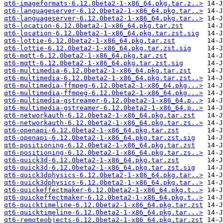
qt6-imageformats-6.12.0beta2-1-x86_64.pkg.tar.z..>
qt6-languageserver-6.12.0beta2-1-x86_64.pkg.tar..>
qt6-languageserver-6.12.0beta2-1-x86_64.pkg.tar..>
qt6-location-6.12.0beta2-1-x86_64.pkg.tar.zst
qt6-location-6.12.0beta2-1-x86_64.pkg.tar.zst.sig
qt6-lottie-6.12.0beta2-1-x86_64.pkg.tar.zst
qt6-lottie-6.12.0beta2-1-x86_64.pkg.tar.zst.sig
qt6-mqtt-6.12.0beta2-1-x86_64.pkg.tar.zst
qt6-mqtt-6.12.0beta2-1-x86_64.pkg.tar.zst.sig
qt6-multimedia-6.12.0beta2-1-x86_64.pkg.tar.zst
qt6-multimedia-6.12.0beta2-1-x86_64.pkg.tar.zst..>
qt6-multimedia-ffmpeg-6.12.0beta2-1-x86_64.pkg...>
qt6-multimedia-ffmpeg-6.12.0beta2-1-x86_64.pkg...>
qt6-multimedia-gstreamer-6.12.0beta2-1-x86_64.p..>
qt6-multimedia-gstreamer-6.12.0beta2-1-x86_64.p..>
qt6-networkauth-6.12.0beta2-1-x86_64.pkg.tar.zst
qt6-networkauth-6.12.0beta2-1-x86_64.pkg.tar.zs..>
qt6-openapi-6.12.0beta2-1-x86_64.pkg.tar.zst
qt6-openapi-6.12.0beta2-1-x86_64.pkg.tar.zst.sig
qt6-positioning-6.12.0beta2-1-x86_64.pkg.tar.zst
qt6-positioning-6.12.0beta2-1-x86_64.pkg.tar.zs..>
qt6-quick3d-6.12.0beta2-1-x86_64.pkg.tar.zst
qt6-quick3d-6.12.0beta2-1-x86_64.pkg.tar.zst.sig
qt6-quick3dphysics-6.12.0beta2-1-x86_64.pkg.tar..>
qt6-quick3dphysics-6.12.0beta2-1-x86_64.pkg.tar..>
qt6-quickeffectmaker-6.12.0beta2-1-x86_64.pkg.t..>
qt6-quickeffectmaker-6.12.0beta2-1-x86_64.pkg.t..>
qt6-quicktimeline-6.12.0beta2-1-x86_64.pkg.tar.zst
qt6-quicktimeline-6.12.0beta2-1-x86_64.pkg.tar...>
qt6-remoteobjects-6.12.0beta2-1-x86_64.pkg.tar.zst