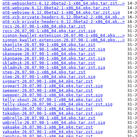
qt6-websockets-6.12.0beta2-1-x86_64.pkg.tar.zst..>
qt6-webview-6.12.0beta2-1-x86_64.pkg.tar.zst
qt6-webview-6.12.0beta2-1-x86_64.pkg.tar.zst.sig
qt6-xcb-private-headers-6.12.0beta2-2-x86_64.pk..>
qt6-xcb-private-headers-6.12.0beta2-2-x86_64.pk..>
rocs-26.07.90-1-x86_64.pkg.tar.zst
rocs-26.07.90-1-x86_64.pkg.tar.zst.sig
signon-kwallet-extension-26.07.90-1-x86_64.pkg...>
signon-kwallet-extension-26.07.90-1-x86_64.pkg...>
skanlite-26.07.90-1-x86_64.pkg.tar.zst
skanlite-26.07.90-1-x86_64.pkg.tar.zst.sig
skanpage-26.07.90-1-x86_64.pkg.tar.zst
skanpage-26.07.90-1-x86_64.pkg.tar.zst.sig
skladnik-26.07.90-1-x86_64.pkg.tar.zst
skladnik-26.07.90-1-x86_64.pkg.tar.zst.sig
step-26.07.90-1-x86_64.pkg.tar.zst
step-26.07.90-1-x86_64.pkg.tar.zst.sig
svgpart-26.07.90-1-x86_64.pkg.tar.zst
svgpart-26.07.90-1-x86_64.pkg.tar.zst.sig
sweeper-26.07.90-1-x86_64.pkg.tar.zst
sweeper-26.07.90-1-x86_64.pkg.tar.zst.sig
telly-skout-26.07.90-1-x86_64.pkg.tar.zst
telly-skout-26.07.90-1-x86_64.pkg.tar.zst.sig
tokodon-26.07.90-1-x86_64.pkg.tar.zst
tokodon-26.07.90-1-x86_64.pkg.tar.zst.sig
umbrello-26.07.90-1-x86_64.pkg.tar.zst
umbrello-26.07.90-1-x86_64.pkg.tar.zst.sig
yakuake-26.07.90-1-x86_64.pkg.tar.zst
yakuake-26.07.90-1-x86_64.pkg.tar.zst.sig
zanshin-26.07.90-1-x86_64.pkg.tar.zst